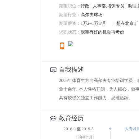
期望职位：
行政 | 人事部,培训专员 | 助理
期望行业：
高尔夫球场
期望薪资：
1万2~1万5/月
|
想在北京,
求职状态：
观望有好的机会再考虑
自我描述
2003年体育生方向高尔夫专业培训学员
业十余年. 本人性格开朗，为人细心，
具有较强的独立工作能力，思维活跃。
教育经历
大专及
2016-9 至 2019-5
[2年8个月]