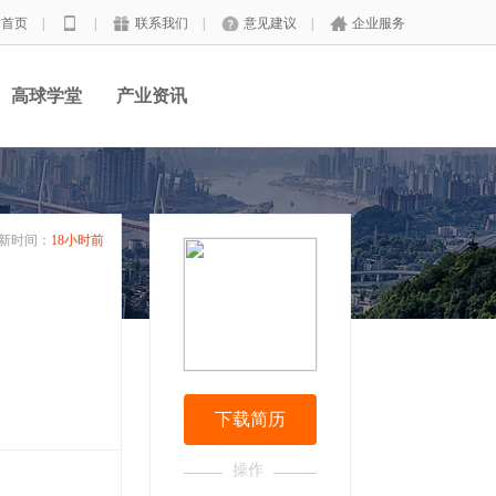
站首页
|
|
联系我们
|
意见建议
|
企业服务
高球学堂
产业资讯
新时间：
18小时前
下载简历
操作