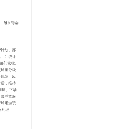
，维护球会
营计划、部
2. 统计
部门营收。
定球童分级
全规范、应
矛盾，维持
调度、下场
监督球童服
障球场游玩
诉处理