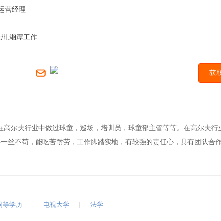
,运营经理
广州,湘潭工作
获
，在高尔夫行业中做过球童，巡场，培训员，球童部主管等等。在高尔夫行
做事一丝不苟，能吃苦耐劳，工作脚踏实地，有较强的责任心，具有团队合
同等学历
|
电视大学
|
法学