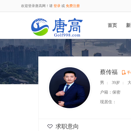
欢迎登录唐高网！请
登录
或
免费注册
首页
新
蔡传福
手
男
39岁
大
|
|
户籍：保密
现居住：
求职意向