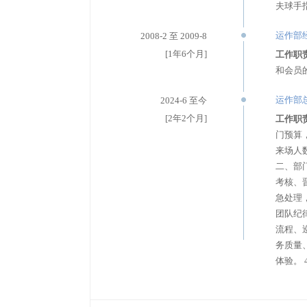
夫球手
运作部
2008-2 至 2009-8
[1年6个月]
工作职
和会员
运作部
2024-6 至今
[2年2个月]
工作职
门预算
来场人
二、部
考核、
急处理
团队纪
流程、
务质量
体验。