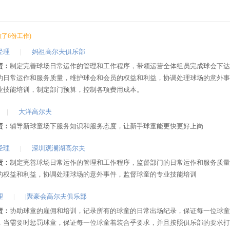
做了6份工作)
经理
|
妈祖高尔夫俱乐部
责：
制定完善球场日常运作的管理和工作程序，带领运营全体组员完成球会下达
的日常运作和服务质量，维护球会和会员的权益和利益，协调处理球场的意外事
业技能培训，制定部门预算，控制各项费用成本。
|
大洋高尔夫
责：
辅导新球童场下服务知识和服务态度，让新手球童能更快更好上岗
经理
|
深圳观澜湖高尔夫
责：
制定完善球场日常运作的管理和工作程序，监督部门的日常运作和服务质量
的权益和利益，协调处理球场的意外事件，监督球童的专业技能培训
理
|
|聚豪会高尔夫俱乐部
责：
协助球童的雇佣和培训，记录所有的球童的日常出场纪录，保证每一位球童
，当需要时惩罚球童，保证每一位球童着装合乎要求，并且按照俱乐部的要求打