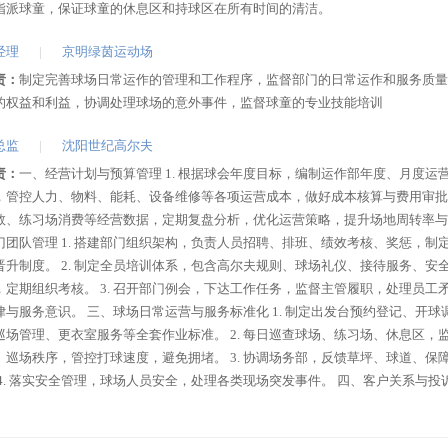
指派球童，保证球童的休息区和持球区在所有时间的清洁。
经理
|
京明绿茵运动场
责：
制定完善球场日常运作的管理和工作程序，监督部门的日常运作和服务质量
的权益和利益，协调处理球场的意外事件，监督球童的专业技能培训
总监
|
沈阳世纪高尔夫
责：
一、经营计划与预算管理 1. 根据球会年度目标，编制运作部年度、月度运
，管控人力、物料、能耗、设备维修等各项运营成本，做好成本核算与费用审批。 
数、练习场消费等经营数据，定期复盘分析，优化运营策略，提升场地周转率与
门团队管理 1. 搭建部门组织架构，负责人员招聘、排班、绩效考核、奖惩，制
晋升制度。 2. 制定全员培训体系，包含高尔夫规则、球场礼仪、接待服务、安
，定期组织考核。 3. 召开部门例会，下达工作任务，监督主管履职，处理员工
律与服务意识。 三、球场日常运营与服务标准化 1. 制定出发台预约登记、开球
巡场管理、更衣室服务等全套作业标准。 2. 每日巡查球场、练习场、休息区，
、巡场秩序，管控打球速度，避免拥堵。 3. 协调场务部，反馈草坪、球道、保
 4. 落实安全管理，球场人员安全，处理各类现场突发事件。 四、客户关系与投