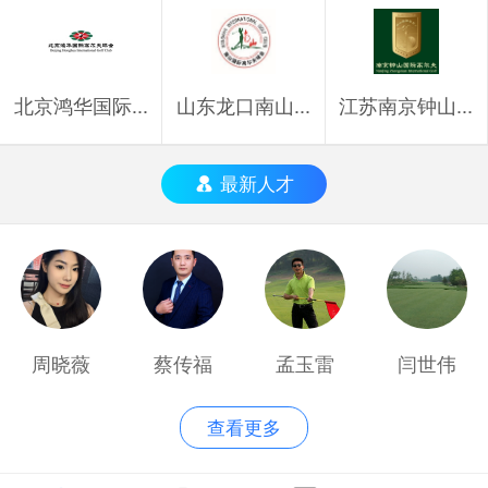
北京鸿华国际...
山东龙口南山...
江苏南京钟山...
最新人才
周晓薇
蔡传福
孟玉雷
闫世伟
查看更多